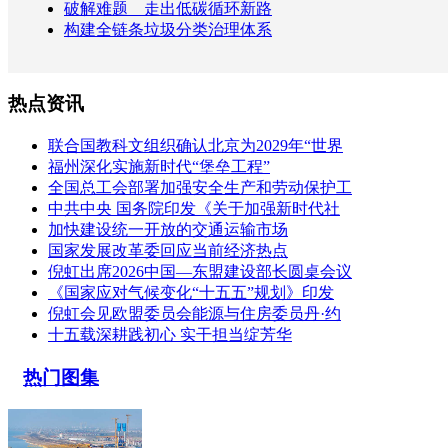
破解难题 走出低碳循环新路
构建全链条垃圾分类治理体系
热点资讯
联合国教科文组织确认北京为2029年“世界
福州深化实施新时代“堡垒工程”
全国总工会部署加强安全生产和劳动保护工
中共中央 国务院印发《关于加强新时代社
加快建设统一开放的交通运输市场
国家发展改革委回应当前经济热点
倪虹出席2026中国—东盟建设部长圆桌会议
《国家应对气候变化“十五五”规划》印发
倪虹会见欧盟委员会能源与住房委员丹·约
十五载深耕践初心 实干担当绽芳华
热门图集