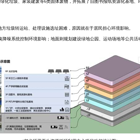
绿化垃圾、家装建废等6类固体废物，并拓展了旧图书报纸资源化基地、PE
地方垃圾转运站、处理设施选址困难，原因就在于居民担心环境影响。
降噪系统控制环境影响；地面则规划建设绿地公园、运动场地等公共活动