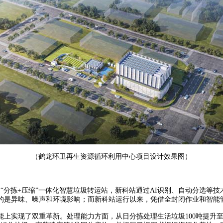
（鹤龙环卫再生资源循环利用中心项目设计效果图）
“分拣+压缩”一体化智慧垃圾转运站，新科站通过AI识别、自动分选等技
的是异味、噪声和环境影响；而新科站运行以来，凭借全封闭作业和智能
现了双重革新。处理能力方面，从日分拣处理生活垃圾100吨提升至300