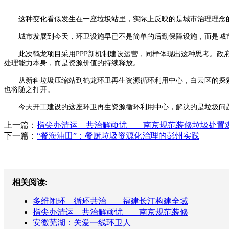
这种变化看似发生在一座垃圾站里，实际上反映的是城市治理理念
城市发展到今天，环卫设施早已不是简单的后勤保障设施，而是城市
此次鹤龙项目采用PPP新机制建设运营，同样体现出这种思考。政府
处理能力本身，而是资源价值的持续释放。
从新科垃圾压缩站到鹤龙环卫再生资源循环利用中心，白云区的探索
也将随之打开。
今天开工建设的这座环卫再生资源循环利用中心，解决的是垃圾问题
上一篇：
指尖办清运 共治解顽忧——南京规范装修垃圾处置
下一篇：
“餐海油田”：餐厨垃圾资源化治理的彭州实践
相关阅读:
多维闭环 循环共治——福建长汀构建全域
指尖办清运 共治解顽忧——南京规范装修
安徽芜湖：关爱一线环卫人