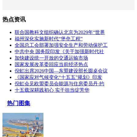
热点资讯
联合国教科文组织确认北京为2029年“世界
福州深化实施新时代“堡垒工程”
全国总工会部署加强安全生产和劳动保护工
中共中央 国务院印发《关于加强新时代社
加快建设统一开放的交通运输市场
国家发展改革委回应当前经济热点
倪虹出席2026中国—东盟建设部长圆桌会议
《国家应对气候变化“十五五”规划》印发
倪虹会见欧盟委员会能源与住房委员丹·约
十五载深耕践初心 实干担当绽芳华
热门图集