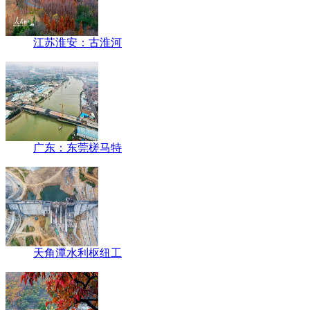
江苏淮安：古淮河
广东：东莞槎马特
天角潭水利枢纽工