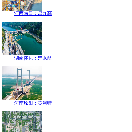
江西南昌：昌九高
湖南怀化：沅水航
河南原阳：黄河特