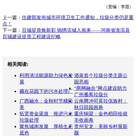
（责编：李霞）
上一篇：
住建部发布城市环境卫生工作通知，垃圾分类仍是重
点！
下一篇：
百城提质焕新彩 锦绣滨城入画来——河南省淮滨县
百城建设提质工程建设纪略
相关阅读:
利用清洁能源助力绿色发
酒泉首个垃圾分类主题公
展
园亮相
“两网融合”网点建设助力
藏在花园下的污水处理厂
广州番禺垃圾分
广西融水：金秋时节梯田
云南腾冲司莫拉佤族村：
美
秋日田园画卷
拓宽资金渠道 推进污水
重庆铜梁：金色稻田绘就
垃圾处理
丰收画卷
聚焦城南发展 厚植生态
贵州安龙：美丽乡村展新
底色
颜