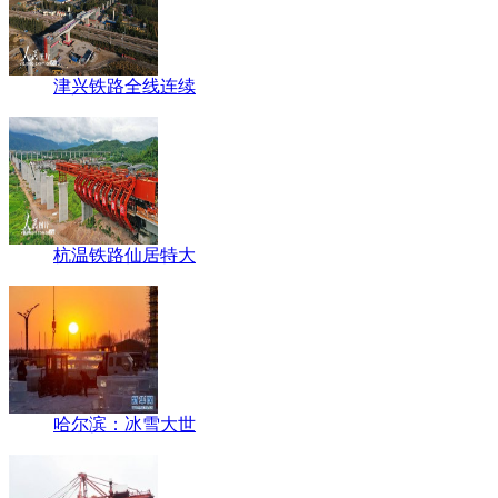
津兴铁路全线连续
杭温铁路仙居特大
哈尔滨：冰雪大世