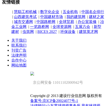
友情链接
|
慧聪工程机械
|
数字化企业
|
五金机电
|
中国名企排行
|
山西建筑考试
|
中国建材市场
|
我的建筑网
|
建材之家
|
城市交通网
|
中国路桥网
|
全球贸易
|
办公室装修
|
冶
金工业网
|
一览路桥网
|
全球资源网
|
五展六会
|
新型
建材
|
虫筑网
|
BICES 2027
|
环保设备
|
建筑英才网
关于我们
联系我们
刊登广告
法律声明
合作中心
网站地图
京公网安备 11011102000942号
Copyright @ 2013 建设行业信息网 版权所有
备案号:京ICP备20024077号-1
法律顾问;山东贯球律师事务所 尹有林律师