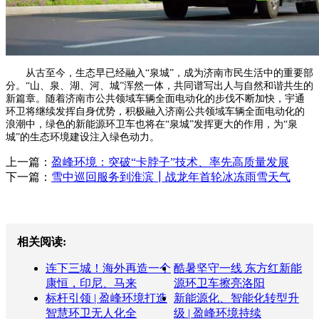
从古至今，生态早已经融入“泉城”，成为济南市民生活中的重要部
分。“山、泉、湖、河、城”浑然一体，共同谱写出人与自然和谐共生的
新篇章。随着济南市公共领域车辆全面电动化的步伐不断加快，宇通
环卫将继续发挥自身优势，积极融入济南公共领域车辆全面电动化的
浪潮中，绿色的新能源环卫车也将在“泉城”发挥更大的作用，为“泉
城”的生态环境建设注入绿色动力。
上一篇：
盈峰环境：突破“卡脖子”技术、率先高质量发展
下一篇：
雪中巡回服务到淮滨┃战龙年首轮冰冻雨雪天气
相关阅读:
连下三城！海外再造一个
酷暑坚守一线 东方红新能
康恒，印尼、马来
源环卫车擦亮洛阳
标杆引领 | 盈峰环境打造
新能源化、智能化转型升
智慧环卫无人化全
级 | 盈峰环境持续