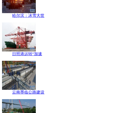
哈尔滨：冰雪大世
日照港运转“加速
云南墨临公路建设