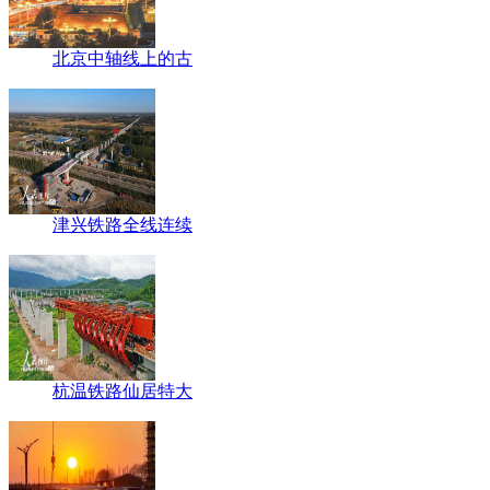
北京中轴线上的古
津兴铁路全线连续
杭温铁路仙居特大