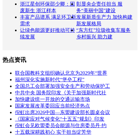
浙江星创环保邵少卿：固
彰显央企责任担当 服
废新生 浙江样本
务“美丽中国”建设
丰富产品谱系 满足环卫新
发展新质生产力 加快构建
需求
新发展格局
让绿色能源更好推动可持
“东方红”垃圾收集车服务
续发展
乡村振兴 助力建
热点资讯
联合国教科文组织确认北京为2029年“世界
福州深化实施新时代“堡垒工程”
全国总工会部署加强安全生产和劳动保护工
中共中央 国务院印发《关于加强新时代社
加快建设统一开放的交通运输市场
国家发展改革委回应当前经济热点
倪虹出席2026中国—东盟建设部长圆桌会议
《国家应对气候变化“十五五”规划》印发
倪虹会见欧盟委员会能源与住房委员丹·约
十五载深耕践初心 实干担当绽芳华