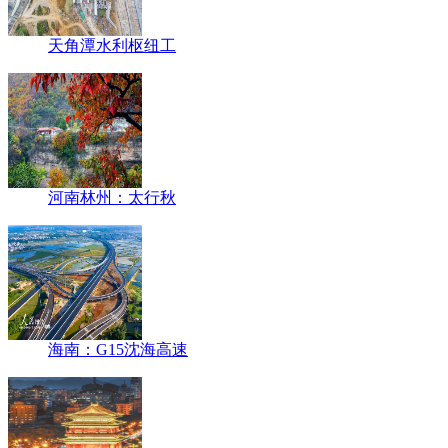
天角潭水利枢纽工
河南林州：太行秋
海南：G15沈海高速