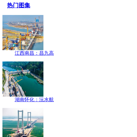
热门图集
江西南昌：昌九高
湖南怀化：沅水航