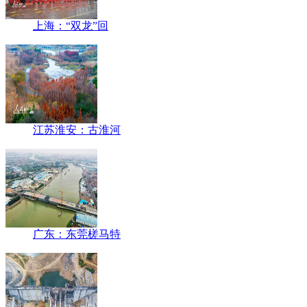
上海：“双龙”回
江苏淮安：古淮河
广东：东莞槎马特