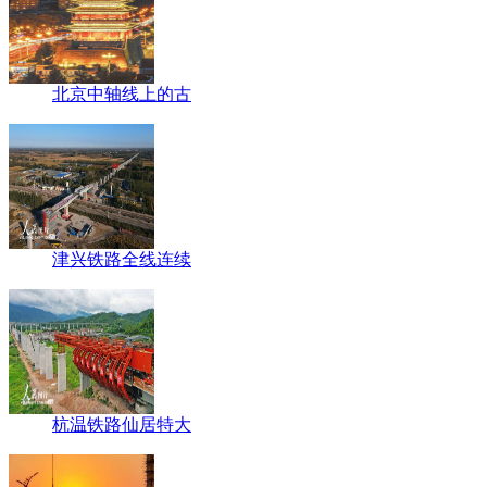
北京中轴线上的古
津兴铁路全线连续
杭温铁路仙居特大