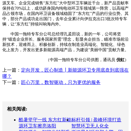
源叉车。企业完成销售“东方红”大中型环卫车辆近千台，新产品贡献率
保持在70%以上，成功跻身国内纯电动环卫车领域第一阵营，以高端产
品占领市场，在国内环卫设备领域稳固了“东方红”产品的行业位势。其
中，部分产品成功走出国门，去年企业累计向伊拉克出口3批次特专车
辆，让“东方红”持续叫响海内外。
中国一拖特专车分公司总经理孔孟田说，新的一年，公司将坚
持“锻造企业所长、服务国家所需”理念，彰显央企担当，瞄准市场前沿
新技术，迎难而上、积极创新，持续在制造业高端化、智能化、绿色
化上发力，开发出更多新能源高端产品，为建设“美丽中国”贡献力量。
（中国一拖特专车分公司供图，通讯员
倪虹
）
上一篇：
定向开发，匠心制造┃新能源环卫专用底盘到底强在
哪？
下一篇：
匠心万里，数智驱动，只为更优的服务
相关阅读:
酷暑坚守一线 东方红新能
标杆引领 | 盈峰环境打造
源环卫车擦亮洛阳
智慧环卫无人化全