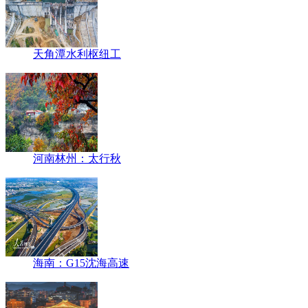
天角潭水利枢纽工
河南林州：太行秋
海南：G15沈海高速