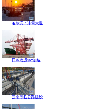
哈尔滨：冰雪大世
日照港运转“加速
云南墨临公路建设