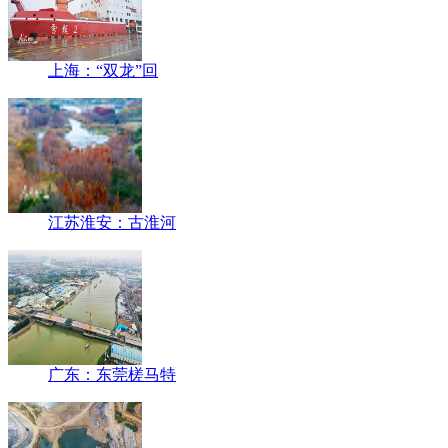
上海：“双龙”回
江苏淮安：古淮河
广东：东莞槎马特