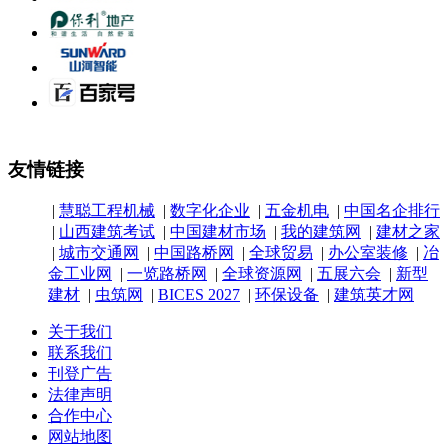
友情链接
|
慧聪工程机械
|
数字化企业
|
五金机电
|
中国名企排行
|
山西建筑考试
|
中国建材市场
|
我的建筑网
|
建材之家
|
城市交通网
|
中国路桥网
|
全球贸易
|
办公室装修
|
冶
金工业网
|
一览路桥网
|
全球资源网
|
五展六会
|
新型
建材
|
虫筑网
|
BICES 2027
|
环保设备
|
建筑英才网
关于我们
联系我们
刊登广告
法律声明
合作中心
网站地图