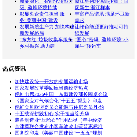
新能源化、智能化转型升
浙江星创环保邵少卿：固
级 | 盈峰环境持续
废新生 浙江样本
彰显央企责任担当 服
丰富产品谱系 满足环卫新
务“美丽中国”建设
需求
发展新质生产力 加快构建
让绿色能源更好推动可持
新发展格局
续发展
“东方红”垃圾收集车服务
“匠心”密码 | 盈峰环境“小
乡村振兴 助力建
犀牛”转运车
热点资讯
加快建设统一开放的交通运输市场
国家发展改革委回应当前经济热点
倪虹出席2026中国—东盟建设部长圆桌会议
《国家应对气候变化“十五五”规划》印发
倪虹会见欧盟委员会能源与住房委员丹·约
十五载深耕践初心 实干担当绽芳华
装备制造业“压舱石”作用凸显（年中经济
京津冀联合发布小客车油改电碳普惠标准
国务院印发《美丽中国建设“十五五”规划