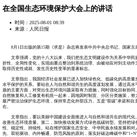
在全国生态环境保护大会上的讲话
时间：2025-08-01 08:39
来源：人民日报
8月1日出版的第15期《求是》杂志将发表中共中央总书记、国家主席、
文章强调，党的十八大以来，我们把生态文明建设作为关系中华民族
折性、全局性变化，实现由重点整治到系统治理、由被动应对到主动作
取得历史性成就、发生历史性变革的显著标志。
文章指出，我国经济社会发展已进入加快绿色化、低碳化的高质量发
水平保护的关系。要站在人与自然和谐共生的高度谋划发展，通过高水
盾的主要方面，对突出生态环境问题采取有力措施，同时强化目标协同
自然恢复和人工修复有机统一起来，因地因时制宜、分区分类施策，努
最严密法治保护生态环境，保持常态化外部压力。五是“双碳”承诺和自
右。
文章指出，要以美丽中国建设全面推进人与自然和谐共生的现代化。
改善生态环境质量。第二，加快推动发展方式绿色低碳转型。坚持把绿
性、稳定性、持续性。站在维护国家生态安全、中华民族永续发展和对
先、双轮驱动、内外畅通、防范风险的原则，落实好碳达峰碳中和“1+