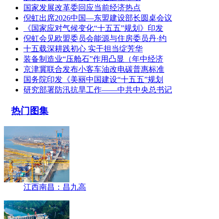
国家发展改革委回应当前经济热点
倪虹出席2026中国—东盟建设部长圆桌会议
《国家应对气候变化“十五五”规划》印发
倪虹会见欧盟委员会能源与住房委员丹·约
十五载深耕践初心 实干担当绽芳华
装备制造业“压舱石”作用凸显（年中经济
京津冀联合发布小客车油改电碳普惠标准
国务院印发《美丽中国建设“十五五”规划
研究部署防汛抗旱工作——中共中央总书记
热门图集
江西南昌：昌九高