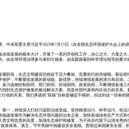
中央军委主席习近平2023年7月17日《在全国生态环境保护大会上的
永续发展的根本大计，开展了一系列开创性工作，决心之大、力度之大、
为、由全球环境治理参与者到引领者、由实践探索到科学理论指导的重大
展阶段，生态文明建设仍然处于压力叠加、负重前行的关键期。新征程继
平保护，不断塑造发展的新动能、新优势，持续增强发展的潜力和后劲。
、多污染物控制协同、部门协同、区域协同、政策协同，不断增强各项工
力找到生态保护修复的最佳解决方案。四是外部约束和内生动力的关系。
主行动的关系。我们承诺的“双碳”目标是确定不移的，但达到这一目标
第一，持续深入打好污染防治攻坚战。坚持精准治污、科学治污、依法治
色低碳发展作为解决生态环境问题的治本之策，加快形成绿色生产方式和
人类文明负责的高度，加强生态保护和修复，为子孙后代留下山清水秀的
N”政策体系。第五，守牢美丽中国建设安全底线。贯彻总体国家安全观，