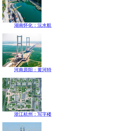
湖南怀化：沅水航
河南原阳：黄河特
浙江杭州：写字楼