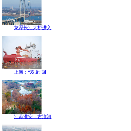
龙潭长江大桥进入
上海：“双龙”回
江苏淮安：古淮河