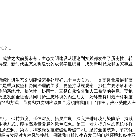
讲话》。
成效之大前所未有，生态文明建设从理论到实践都发生了历史性、转
转变。新时代生态文明建设的成就举世瞩目，成为新时代党和国家事业
续推进生态文明建设需要处理好几个重大关系。一是高质量发展和高
二是重点攻坚和协同治理的关系。要坚持系统观念，抓住主要矛盾和矛
作的系统性、整体性、协同性。三是自然恢复和人工修复的关系。要把
要激发起全社会共同呵护生态环境的内生动力，始终坚持用最严格制度
的路径和方式、节奏和力度则应该而且必须由我们自己作主，决不受他人左
污，保持力度、延伸深度、拓展广度，深入推进环境污染防治，持续
生活方式，厚植高质量发展的绿色底色。第三，着力提升生态系统多样
生态空间。第四，积极稳妥推进碳达峰碳中和。坚持全国统筹、节约优
积极有效应对各种风险挑战，保障我们赖以生存发展的自然环境和条件不