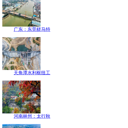
广东：东莞槎马特
天角潭水利枢纽工
河南林州：太行秋