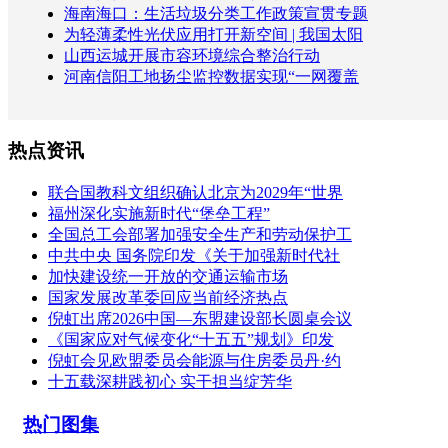
海南海口：生活垃圾分类工作政策宣贯专题
为轻薄柔性光伏应用打开新空间 | 我国太阳
山西运城开展市容环境综合整治行动
河南信阳工地扬尘监控数据实现“一网覆盖
热点资讯
联合国教科文组织确认北京为2029年“世界
福州深化实施新时代“堡垒工程”
全国总工会部署加强安全生产和劳动保护工
中共中央 国务院印发《关于加强新时代社
加快建设统一开放的交通运输市场
国家发展改革委回应当前经济热点
倪虹出席2026中国—东盟建设部长圆桌会议
《国家应对气候变化“十五五”规划》印发
倪虹会见欧盟委员会能源与住房委员丹·约
十五载深耕践初心 实干担当绽芳华
热门图集