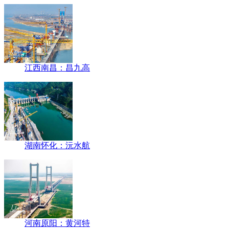
江西南昌：昌九高
湖南怀化：沅水航
河南原阳：黄河特