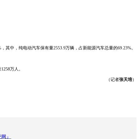
其中，纯电动汽车保有量2553.9万辆，占新能源汽车总量的69.23%。
258万人。
（记者
张天培
）
爱网』