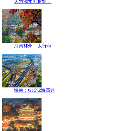
天角潭水利枢纽工
河南林州：太行秋
海南：G15沈海高速