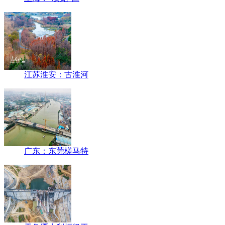
江苏淮安：古淮河
广东：东莞槎马特