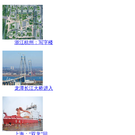
浙江杭州：写字楼
龙潭长江大桥进入
上海：“双龙”回