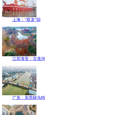
上海：“双龙”回
江苏淮安：古淮河
广东：东莞槎马特