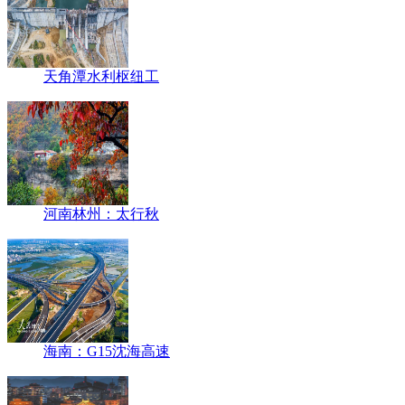
天角潭水利枢纽工
河南林州：太行秋
海南：G15沈海高速