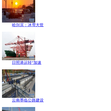
哈尔滨：冰雪大世
日照港运转“加速
云南墨临公路建设