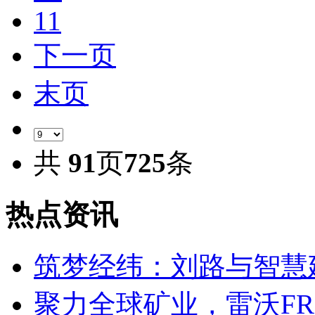
11
下一页
末页
共
91
页
725
条
热点资讯
筑梦经纬：刘路与智慧
聚力全球矿业，雷沃FR1