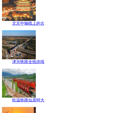
北京中轴线上的古
津兴铁路全线连续
杭温铁路仙居特大