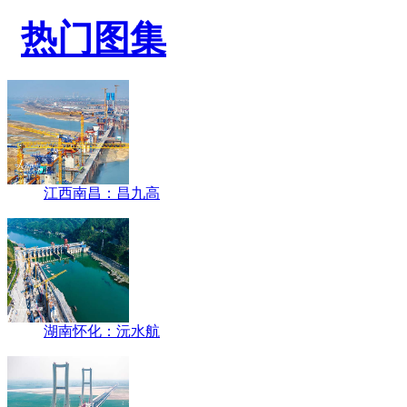
热门图集
江西南昌：昌九高
湖南怀化：沅水航